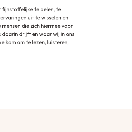
n aanraking gekomen met Verbonden
ijnstoffelijke te delen, te
in de natuur, met fijne pauzes,
rvaringen uit te wisselen en
luiten met het schrijven van een
de mensen die zich hiermee voor
bijzondere betekenis aan de dag.
daarin drijft en waar wij in ons
welkom om te lezen, luisteren,
rbonden met Verbonden wijsheid en
 Deze organiseer ik nu vanuit mijn
eronder. Wil je me ontmoeten, kijk op