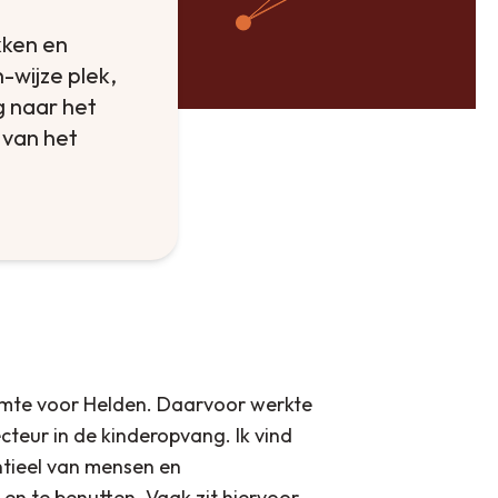
kken en
-wijze plek,
g naar het
 van het
uimte voor Helden. Daarvoor werkte
recteur in de kinderopvang. Ik vind
ntieel van mensen en
n te benutten. Vaak zit hiervoor