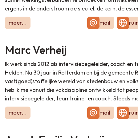
ergens in de onderstroom de sleutel, de kern, de esse
hand is. Wat wel aanwezig is, maar zich wat minder m
meer...
mail
rui
boven tafel te krijgen hebben we 'fijnmaziger' te luist
we toegang tot wat ik nu noem 'de kracht en wijsheid van 
fijnstoffelijke geeft toegang tot de essentie”.
Ik zie d
Marc
Verheij
fijnstoffelijke wel benut wordt in het samen leven en
meer en beter kunnen gebruiken. Vandaar dat Verbonde
Ik werk sinds 2012 als intervisiebegeleider, coach e
Met veel nieuwsgierigheid en passie maak ik, samen m
Helden. Na 30 jaar in Rotterdam en bij de gemeente 
onderzoeken, ontdekken en uit te proberen hoe we de
vast(goed)stoffelijke wereld van stedenbouw en volk
fijnstoffelijke tastbaar en toepasbaar maken in ons 
heb ik me vanuit die vakdiscipline ontwikkeld tot pe
intervisiebegeleider, teamtrainer en coach. Steeds 
de mensen die het in het veld te doen hebben gegaan.
meer...
mail
rui
trainingen tot coach, lichaamsgericht therapeut en t
komt het fijnstoffelijke op mijn pad. Ik ervaar in eerst
zicht op het fijnstoffelijke. Mijn ‘gehoor’ is nog niet 