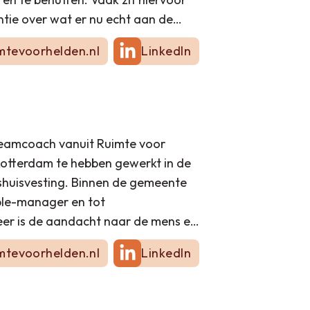
ntie over wat er nu echt aan de
akkelijk laat zien of horen. Om dat
mtevoorhelden.nl
LinkedIn
eren en aanwezig te zijn. Zo krijgen
het fijnstoffelijke'. “Het
at deze kracht en wijsheid van het
 werken EN dat we dat nog veel
n wijsheid, via mij, is ontstaan.
n teamcoach vanuit Ruimte voor
et anderen, tijd en ruimte om te
Rotterdam te hebben gewerkt in de
 kracht en wijsheid van het
shuisvesting. Binnen de gemeente
dagelijks samen werken en leven.
ople-manager en tot
meer is de aandacht naar de mens en
 Via diverse opleidingen en
mtevoorhelden.nl
LinkedIn
ot het systemisch gericht werken
e instantie vooral mijn beperkte
afgestemd op de ‘subtiele