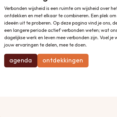
gezondheidsfreak. Via Ruimte voor Helden ben ik i
Verbonden wijsheid is een ruimte om wijsheid over het f
Wijsheid en de ontdekwandelingen. Heerlijk wandelen 
ontdekken en met elkaar te combineren. Een plek om e
stilte momenten en bijzondere gesprekken. De dag afs
ideeën uit te proberen. Op deze pagina vind je ons, 
Haiku geeft altijd een mooie kleine samenvatting en 
een langere periode actief verbonden weten; wat ons 
dagelijkse werk en leven mee verbonden zijn. Voel je 
In 2024/2025 heb ik mij voor een langere periode ve
jouw ervaringen te delen, mee te doen.
heb ik Stilte wandelingen in Den Haag georganiseerd.
eigen bedrijf Anjo Abbink Reflexologie, zie de link hi
agenda
ontdekkingen
mijn website of mail me!