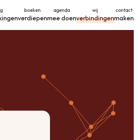
og
boeken
agenda
wij
contact
kingen
verdiepen
mee doen
verbindingen
maken