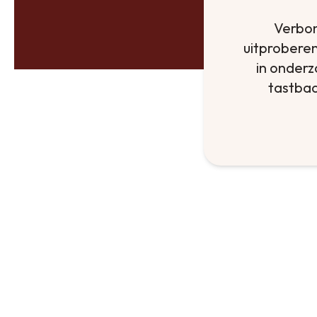
Verbon
uitproberen
in onderz
tastbaa