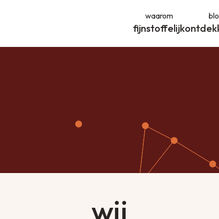
waarom
bl
fijnstoffelijk
ontdek
wij