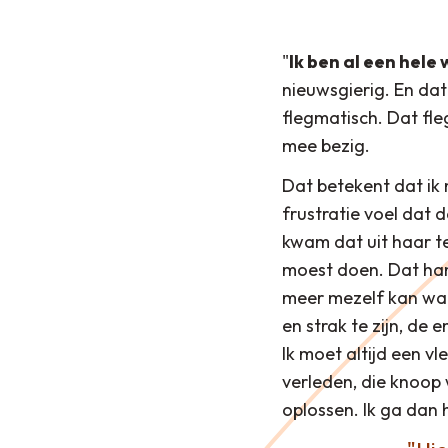
"
Ik ben al een hel
nieuwsgierig. En dat 
flegmatisch. Dat fle
mee bezig.
Dat betekent dat ik
frustratie voel dat 
kwam dat uit haar te
moest doen. Dat hang
meer mezelf kan waa
en strak te zijn, de 
Ik moet altijd een v
verleden, die knoop 
oplossen. Ik ga dan 