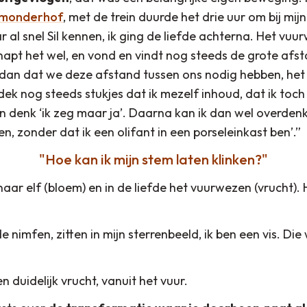
monderhof
, met de trein duurde het drie uur om bij mij
r al snel Sil kennen, ik ging de liefde achterna. Het vu
napt het wel, en vond en vindt nog steeds de grote afs
 dan dat we deze afstand tussen ons nodig hebben, het
tdek nog steeds stukjes dat ik mezelf inhoud, dat ik toc
 en denk ‘ik zeg maar ja’. Daarna kan ik dan wel overden
en, zonder dat ik een olifant in een porseleinkast ben’.”
Hoe kan ik mijn stem laten klinken?
ar elf (bloem) en in de liefde het vuurwezen (vrucht). 
de nimfen, zitten in mijn sterrenbeeld, ik ben een vis. Di
een duidelijk vrucht, vanuit het vuur.