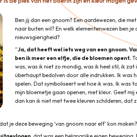
r is de plek van het boerin zijn en kleur mogen ge
Ben jij dan een gnoom? Een aardewezen, die met
naar buiten wil? En welk elementenwezen ben je d
nieuwsgierigheid?
“
Ja, dat heeft wel iets weg van een gnoom. Va
ben ik meer een elfje, die de bloemen opent.
To
was, was ik niet zo mondig, was ik heel stil, ik zat
überhaupt bedolven door alle indrukken. Ik was he
spelen. Dat symboliseert wel hoe ik was. Ik was t
mijn bloemetje gaan openen, met kleur. Geef mij e
dan kan ik niet met twee kleuren schilderen, dat zij
dat je deze beweging ‘van gnoom naar elf’ kon maken
 uitgevlogen
, dat was een belangrijke eigen beweging. 