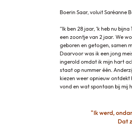
Boerin Saar, voluit Saréanne Ba
“Ik ben 28 jaar, ‘k heb nu bijn
een zoontje van 2 jaar. We won
geboren en getogen, samen met
Daarvoor was ik een jong meisj
ingerold omdat ik mijn hart ac
staat op nummer één. Anderzij
kiezen weer opnieuw ontdekt he
vond en wat spontaan bij mij h
Ik werd, ondan
Dat z