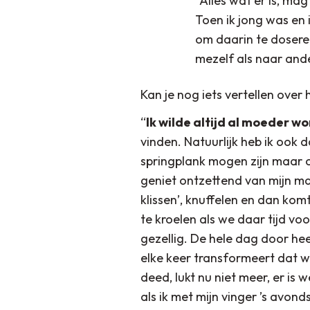
“Alles wat er is, ma
Toen ik jong was en 
om daarin te doseren.
mezelf als naar ande
Kan je nog iets vertellen over
“
Ik wilde altijd al moeder w
vinden. Natuurlijk heb ik ook d
springplank mogen zijn maar oo
geniet ontzettend van mijn ma
klissen’, knuffelen en dan komt
te kroelen als we daar tijd v
gezellig. De hele dag door hee
elke keer transformeert dat we
deed, lukt nu niet meer, er is w
als ik met mijn vinger ’s avon