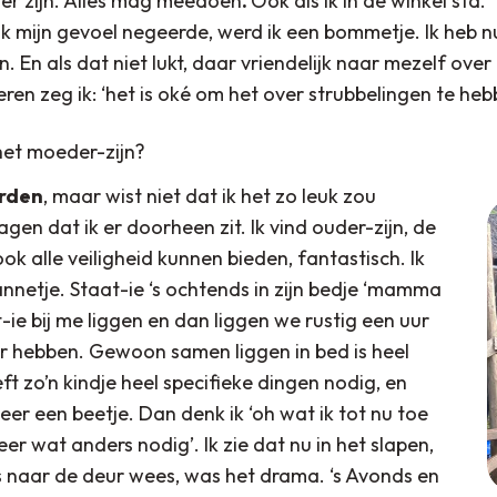
g er zijn. Alles mag meedoen
.
Ook als ik in de winkel sta.
ik mijn gevoel negeerde, werd ik een bommetje. Ik heb 
 En als dat niet lukt, daar vriendelijk naar mezelf over 
ren zeg ik: ‘het is oké om het over strubbelingen te heb
 het moeder-zijn?
orden
, maar wist niet dat ik het zo leuk zou
agen dat ik er doorheen zit. Ik vind ouder-zijn, de
k alle veiligheid kunnen bieden, fantastisch. Ik
nnetje. Staat-ie ‘s ochtends in zijn bedje ‘mamma
-ie bij me liggen en dan liggen we rustig een uur
oor hebben. Gewoon samen liggen in bed is heel
ft zo’n kindje heel specifieke dingen nodig, en
er een beetje. Dan denk ik ‘oh wat ik tot nu toe
eer wat anders nodig’. Ik zie dat nu in het slapen,
ds naar de deur wees, was het drama. ‘s Avonds en