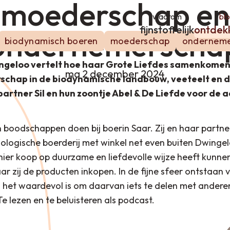
moederschap en
waarom
bl
fijnstoffelijk
ontdek
ondernemerscha
biodynamisch boeren
moederschap
onderneme
ingeloo vertelt hoe haar Grote Liefdes samenkomen 
ma 2 december 2024
schap in de biodynamische landbouw, veeteelt en d
artner Sil en hun zoontje Abel & De Liefde voor de a
n boodschappen doen bij boerin Saar. Zij en haar partne
ologische boerderij met winkel net even buiten Dwingel
ier koop op duurzame en liefdevolle wijze heeft kunnen 
aar zij de producten inkopen. In de fijne sfeer ontstaan
het waardevol is om daarvan iets te delen met anderen.
 Te lezen en te beluisteren als podcast.