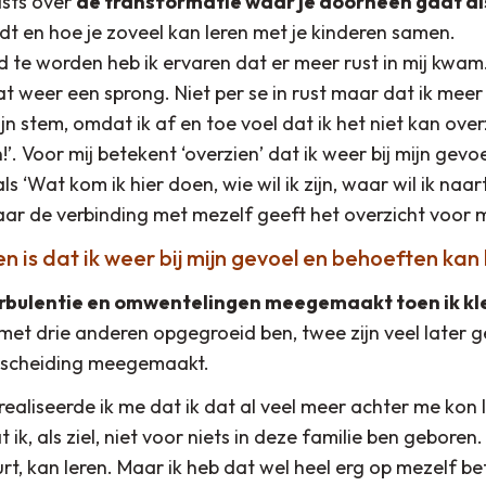
asts over
de transformatie waar je doorheen gaat als
t en hoe je zoveel kan leren met je kinderen samen.
jd te worden heb ik ervaren dat er meer rust in mij kwa
 weer een sprong. Niet per se in rust maar dat ik meer 
ijn stem, omdat ik af en toe voel dat ik het niet kan overz
!’. Voor mij betekent ‘overzien’ dat ik weer bij mijn gev
 ‘Wat kom ik hier doen, wie wil ik zijn, waar wil ik naar
maar de verbinding met mezelf geeft het overzicht voor m
n is dat ik weer bij mijn gevoel en behoeften ka
turbulentie en omwentelingen meegemaakt toen ik kl
met drie anderen opgegroeid ben, twee zijn veel later g
n scheiding meegemaakt.
realiseerde ik me dat ik dat al veel meer achter me kon la
 ik, als ziel, niet voor niets in deze familie ben geboren
, kan leren. Maar ik heb dat wel heel erg op mezelf bet