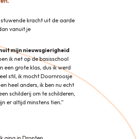
ven.
 stuwende kracht uit de aarde
an vanuit je
nuit mijn nieuwsgierigheid
en ik net op de basisschool
 in een grote klas, dus ik werd
el stil, ik mocht Doornroosje
oen heel anders, ik ben nu echt
en schilderij om te schilderen,
n er altijd minstens tien.”
?
Ik ging in Dronten