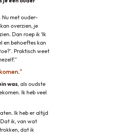
 je een ouder
m. Nu met ouder-
kan overzien, je
ien. Dan roep ik ‘Ik
oel en behoeftes kan
toe?’. Praktisch weet
ezelf.”
n komen.
ein was
, als oudste
ekomen. Ik heb veel
ten. Ik heb er altijd
. Dat ik, van wat
rokken, dat ik