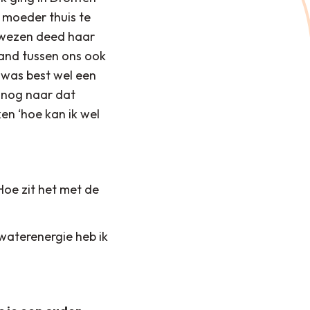
n moeder thuis te
urwezen deed haar
tand tussen ons ook
 was best wel een
h nog naar dat
ken ‘hoe kan ik wel
Hoe zit het met de
e waterenergie heb ik