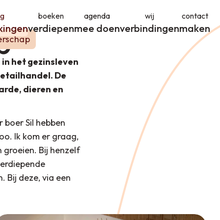
og
boeken
agenda
wij
contact
kingen
verdiepen
mee doen
verbindingen
maken
p
rschap
in het gezinsleven
etailhandel. De
arde, dieren en
r boer Sil hebben
oo. Ik kom er graag,
groeien. Bij henzelf
 verdiepende
 Bij deze, via een