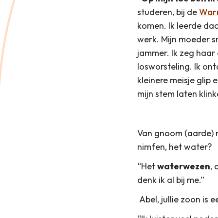
studeren, bij de
War
komen. Ik leerde daa
werk. Mijn moeder s
jammer. Ik zeg haar
losworsteling. Ik on
kleinere meisje glip
mijn stem laten klink
Van gnoom (aarde) na
nimfen, het water?
“Het
waterwezen
, 
denk ik al bij me.”
Abel, jullie zoon is 