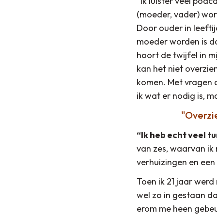
“Ik luister veel podc
(moeder, vader) word
Door ouder in leefti
moeder worden is dat
hoort de twijfel in m
kan het niet overzien
komen. Met vragen als
ik wat er nodig is, 
Overzie
“Ik heb echt veel 
van zes, waarvan ik 
verhuizingen en ee
Toen ik 21 jaar werd 
wel zo in gestaan dat
erom me heen gebeurt