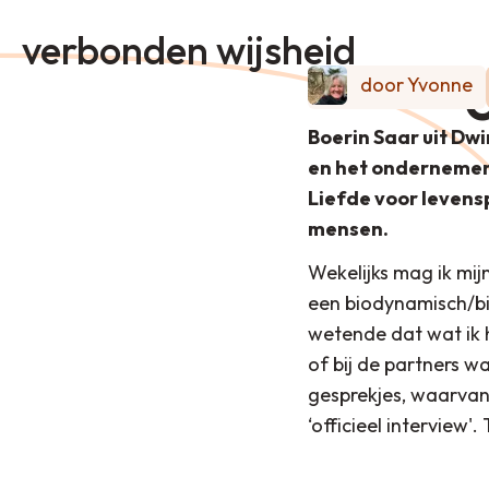
verbonden wijsheid
door Yvonne
Boerin Saar uit Dw
en het ondernemer
Liefde voor levensp
mensen.
Wekelijks mag ik mij
een biodynamisch/bi
wetende dat wat ik h
of bij de partners w
gesprekjes, waarvan 
‘officieel interview'.