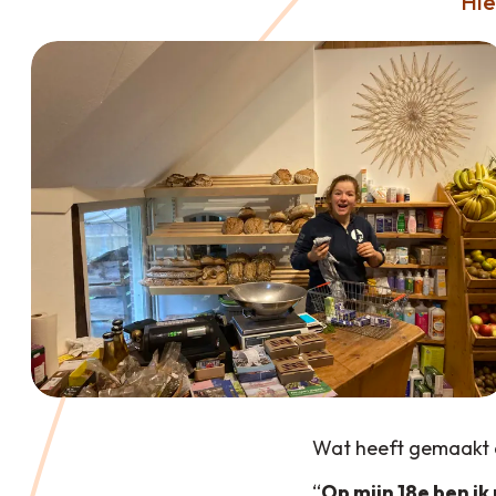
Hie
Wat heeft gemaakt 
“
Op mijn 18e ben ik